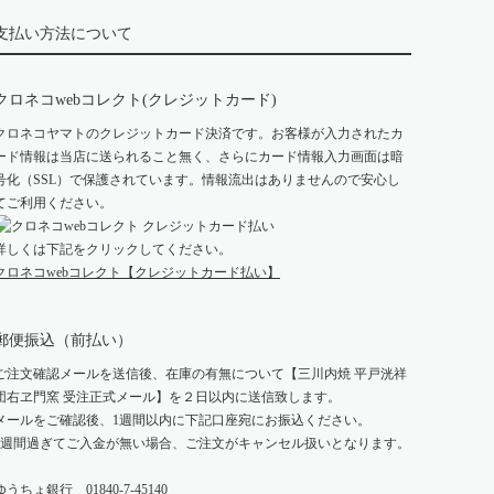
支払い方法について
クロネコwebコレクト(クレジットカード)
クロネコヤマトのクレジットカード決済です。お客様が入力されたカ
ード情報は当店に送られること無く、さらにカード情報入力画面は暗
号化（SSL）で保護されています。情報流出はありませんので安心し
てご利用ください。
詳しくは下記をクリックしてください。
クロネコwebコレクト【クレジットカード払い】
郵便振込（前払い）
ご注文確認メールを送信後、在庫の有無について【三川内焼 平戸洸祥
団右ヱ門窯 受注正式メール】を２日以内に送信致します。
メールをご確認後、1週間以内に下記口座宛にお振込ください。
1週間過ぎてご入金が無い場合、ご注文がキャンセル扱いとなります。
ゆうちょ銀行 01840-7-45140