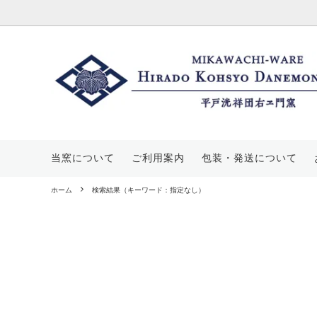
酒器
価格帯から探す
三川内焼について
マグカ
平戸菊
当窯に
豆皿
山茶花文
工房・展示場のご案内
皿・ス
丸紋山
窯元概
当窯について
ご利用案内
包装・発送について
飯碗
唐子文
花瓶・
平戸蕪
ホーム
検索結果（キーワード：指定なし）
宝壺
葡萄文
手提げ
七宝文
その他