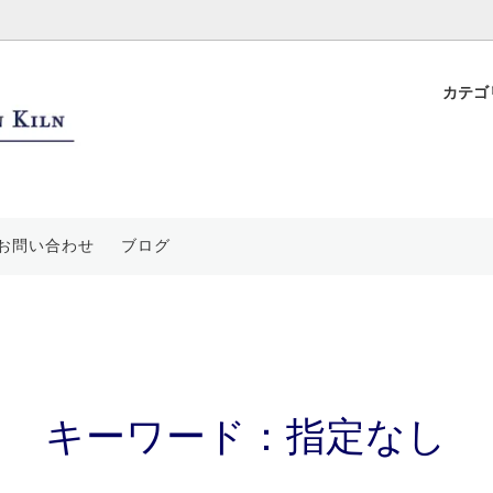
カテゴ
ップ
花飾
ついて
フリーカップ・蕎麦猪口
平戸置き上げ細工
特徴と独自技法
ープ皿
水絵
要
鉢・丼・蓋物
青海波文
ご利用案内
お問い合わせ
ブログ
装飾品
絵
香炉・香合・茶道具
祥瑞文
袋
登り窯
キーワード：指定なし