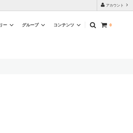
アカウント
リー
グループ
コンテンツ
0
カップ＆ソーサー
牡丹唐草文
ギフト包装・発送について
湯呑・碗・茶器
平戸草花文
小物・その他
昇龍文
宝壺