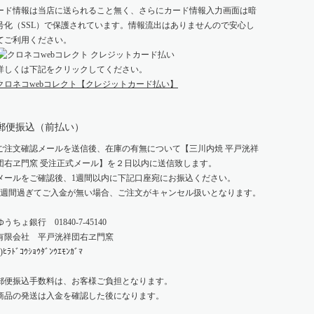
ード情報は当店に送られること無く、さらにカード情報入力画面は暗
号化（SSL）で保護されています。情報流出はありませんので安心し
てご利用ください。
詳しくは下記をクリックしてください。
クロネコwebコレクト【クレジットカード払い】
郵便振込（前払い）
ご注文確認メールを送信後、在庫の有無について【三川内焼 平戸洸祥
団右ヱ門窯 受注正式メール】を２日以内に送信致します。
メールをご確認後、1週間以内に下記口座宛にお振込ください。
1週間過ぎてご入金が無い場合、ご注文がキャンセル扱いとなります。
ゆうちょ銀行 01840-7-45140
有限会社 平戸洸祥団右ヱ門窯
)ﾋﾗﾄﾞｺｳｼｮｳﾀﾞﾝｳｴﾓﾝｶﾞﾏ
郵便振込手数料は、お客様ご負担となります。
商品の発送は入金を確認した後になります。