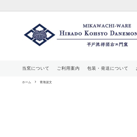
酒器
価格帯から探す
三川内焼について
マグカ
平戸菊
当窯に
豆皿
山茶花文
工房・展示場のご案内
皿・ス
丸紋山
窯元概
当窯について
ご利用案内
包装・発送について
飯碗
唐子文
花瓶・
平戸蕪
ホーム
青海波文
宝壺
葡萄文
手提げ
七宝文
その他