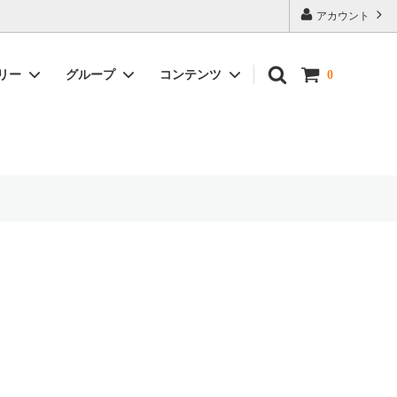
アカウント
リー
グループ
コンテンツ
0
カップ＆ソーサー
牡丹唐草文
ギフト包装・発送について
湯呑・碗・茶器
平戸草花文
小物・その他
昇龍文
宝壺