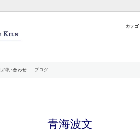
カテゴ
ップ
花飾
ついて
フリーカップ・蕎麦猪口
平戸置き上げ細工
特徴と独自技法
ープ皿
水絵
要
鉢・丼・蓋物
青海波文
ご利用案内
お問い合わせ
ブログ
装飾品
絵
香炉・香合・茶道具
祥瑞文
袋
登り窯
青海波文