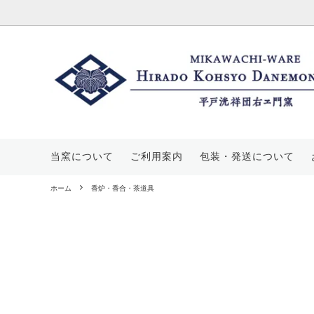
酒器
価格帯から探す
三川内焼について
マグカ
平戸菊
当窯に
豆皿
山茶花文
工房・展示場のご案内
皿・ス
丸紋山
窯元概
当窯について
ご利用案内
包装・発送について
飯碗
唐子文
花瓶・
平戸蕪
ホーム
香炉・香合・茶道具
宝壺
葡萄文
手提げ
七宝文
その他