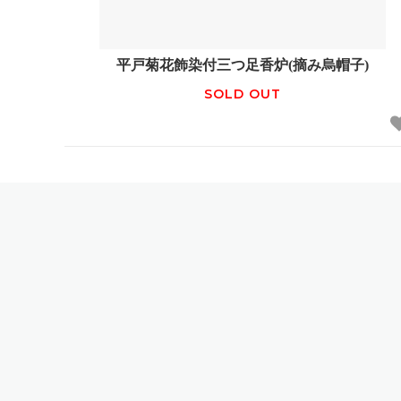
平戸菊花飾染付三つ足香炉(摘み烏帽子)
SOLD OUT