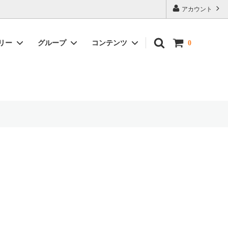
アカウント
リー
グループ
コンテンツ
0
カップ＆ソーサー
牡丹唐草文
ギフト包装・発送について
湯呑・碗・茶器
平戸草花文
小物・その他
昇龍文
宝壺