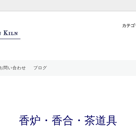
カテゴ
ップ
花飾
ついて
フリーカップ・蕎麦猪口
平戸置き上げ細工
特徴と独自技法
ープ皿
水絵
要
鉢・丼・蓋物
青海波文
ご利用案内
お問い合わせ
ブログ
装飾品
絵
香炉・香合・茶道具
祥瑞文
袋
登り窯
香炉・香合・茶道具