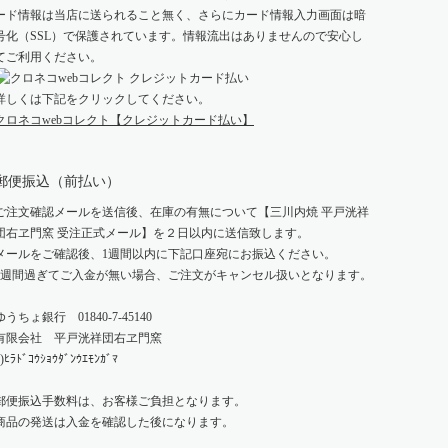
ード情報は当店に送られること無く、さらにカード情報入力画面は暗
号化（SSL）で保護されています。情報流出はありませんので安心し
てご利用ください。
詳しくは下記をクリックしてください。
クロネコwebコレクト【クレジットカード払い】
郵便振込（前払い）
ご注文確認メールを送信後、在庫の有無について【三川内焼 平戸洸祥
団右ヱ門窯 受注正式メール】を２日以内に送信致します。
メールをご確認後、1週間以内に下記口座宛にお振込ください。
1週間過ぎてご入金が無い場合、ご注文がキャンセル扱いとなります。
ゆうちょ銀行 01840-7-45140
有限会社 平戸洸祥団右ヱ門窯
)ﾋﾗﾄﾞｺｳｼｮｳﾀﾞﾝｳｴﾓﾝｶﾞﾏ
郵便振込手数料は、お客様ご負担となります。
商品の発送は入金を確認した後になります。