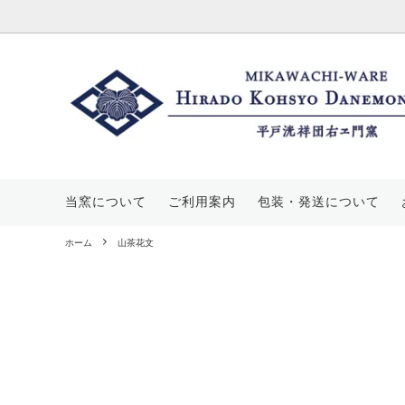
酒器
価格帯から探す
三川内焼について
マグカ
平戸菊
当窯に
豆皿
山茶花文
工房・展示場のご案内
皿・ス
丸紋山
窯元概
当窯について
ご利用案内
包装・発送について
飯碗
唐子文
花瓶・
平戸蕪
ホーム
山茶花文
宝壺
葡萄文
手提げ
七宝文
その他