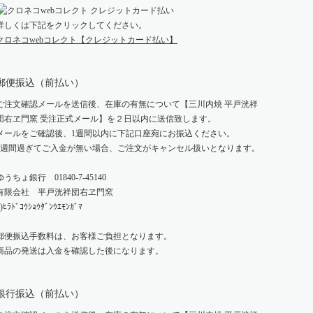
詳しくは下記をクリックしてください。
クロネコwebコレクト【クレジットカード払い】
郵便振込（前払い）
ご注文確認メールを送信後、在庫の有無について【三川内焼 平戸洸祥
団右ヱ門窯 受注正式メール】を２日以内に送信致します。
メールをご確認後、1週間以内に下記口座宛にお振込ください。
1週間過ぎてご入金が無い場合、ご注文がキャンセル扱いとなります。
ゆうちょ銀行 01840-7-45140
有限会社 平戸洸祥団右ヱ門窯
)ﾋﾗﾄﾞｺｳｼｮｳﾀﾞﾝｳｴﾓﾝｶﾞﾏ
郵便振込手数料は、お客様ご負担となります。
商品の発送は入金を確認した後になります。
銀行振込（前払い）