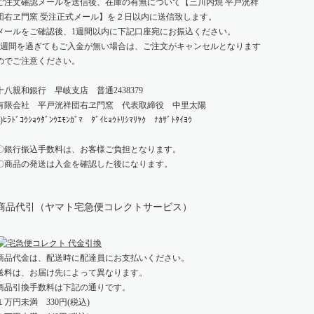
ご注文確認メールを送信後、在庫の有無について【三川内焼 平戸洸祥
団右ヱ門窯 受注正式メール】を２日以内に送信致します。
メールをご確認後、1週間以内に下記口座宛にお振込ください。
1週間を過ぎてもご入金が無い場合は、ご注文がキャンセルとなります
のでご注意ください。
十八親和銀行 早岐支店 普通2438379
有限会社 平戸洸祥団右ヱ門窯 代表取締役 中里太陽
ﾕ)ﾋﾗﾄﾞｺｳｼｮｳﾀﾞﾝｳｴﾓﾝｶﾞﾏ ﾀﾞｲﾋｮｳﾄﾘｼﾏﾘﾔｸ ﾅｶｻﾞﾄﾀｲﾖｳ
〇銀行振込手数料は、お客様ご負担となります。
〇商品の発送は入金を確認した後になります。
商品代引（ヤマト宅急便コレクトサービス）
商品代金は、配送時に配達員にお支払いください。
送料は、お届け先によって異なります。
商品引換手数料は下記の通りです。
１万円未満 330円(税込)