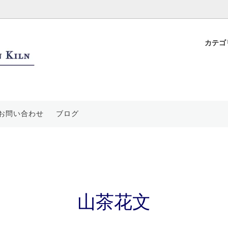
カテゴ
ップ
花飾
ついて
フリーカップ・蕎麦猪口
平戸置き上げ細工
特徴と独自技法
ープ皿
水絵
要
鉢・丼・蓋物
青海波文
ご利用案内
お問い合わせ
ブログ
装飾品
絵
香炉・香合・茶道具
祥瑞文
袋
登り窯
山茶花文