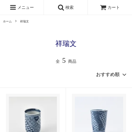
メニュー
検索
カート
ホーム
祥瑞文
祥瑞文
5
全
商品