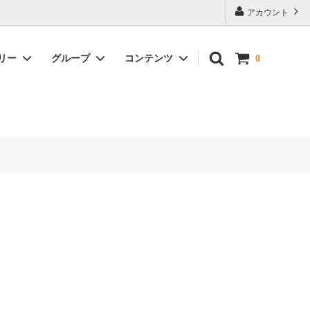
アカウント
リー
グループ
コンテンツ
0
カップ＆ソーサー
牡丹唐草文
ギフト包装・発送について
湯呑・碗・茶器
平戸草花文
小物・その他
昇龍文
宝壺