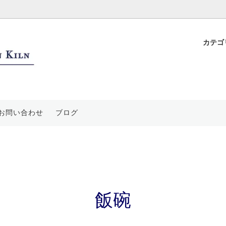
カテゴ
ップ
花飾
ついて
フリーカップ・蕎麦猪口
平戸置き上げ細工
特徴と独自技法
ープ皿
水絵
要
鉢・丼・蓋物
青海波文
ご利用案内
お問い合わせ
ブログ
装飾品
絵
香炉・香合・茶道具
祥瑞文
袋
登り窯
飯碗