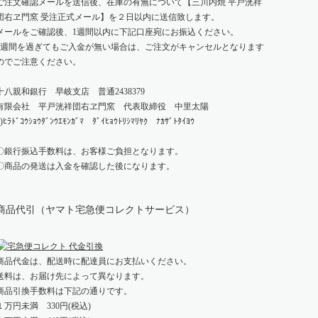
ご注文確認メールを送信後、在庫の有無について【三川内焼 平戸洸祥
団右ヱ門窯 受注正式メール】を２日以内に送信致します。
メールをご確認後、1週間以内に下記口座宛にお振込ください。
1週間を過ぎてもご入金が無い場合は、ご注文がキャンセルとなります
のでご注意ください。
十八親和銀行 早岐支店 普通2438379
有限会社 平戸洸祥団右ヱ門窯 代表取締役 中里太陽
ﾕ)ﾋﾗﾄﾞｺｳｼｮｳﾀﾞﾝｳｴﾓﾝｶﾞﾏ ﾀﾞｲﾋｮｳﾄﾘｼﾏﾘﾔｸ ﾅｶｻﾞﾄﾀｲﾖｳ
〇銀行振込手数料は、お客様ご負担となります。
〇商品の発送は入金を確認した後になります。
商品代引（ヤマト宅急便コレクトサービス）
商品代金は、配送時に配達員にお支払いください。
送料は、お届け先によって異なります。
商品引換手数料は下記の通りです。
１万円未満 330円(税込)