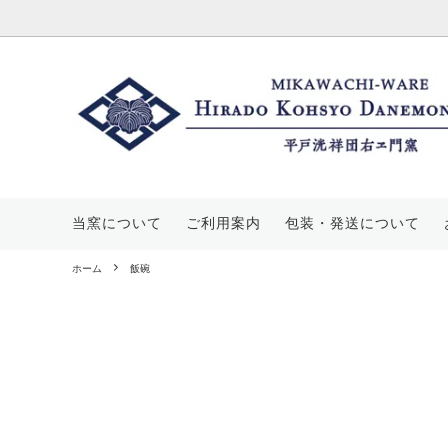
酒器
価格帯から探す
三川内焼について
マグカ
平戸菊
当窯に
豆皿
山茶花文
工房・展示場のご案内
皿・ス
丸紋山
窯元概
当窯について
ご利用案内
包装・発送について
飯碗
唐子文
花瓶・
平戸蕪
ホーム
飯碗
宝壺
葡萄文
手提げ
七宝文
その他