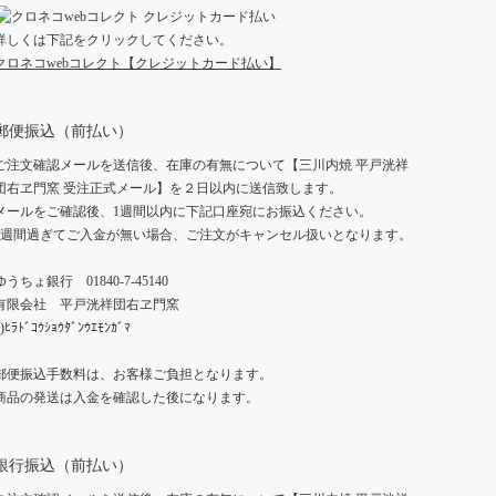
詳しくは下記をクリックしてください。
クロネコwebコレクト【クレジットカード払い】
郵便振込（前払い）
ご注文確認メールを送信後、在庫の有無について【三川内焼 平戸洸祥
団右ヱ門窯 受注正式メール】を２日以内に送信致します。
メールをご確認後、1週間以内に下記口座宛にお振込ください。
1週間過ぎてご入金が無い場合、ご注文がキャンセル扱いとなります。
ゆうちょ銀行 01840-7-45140
有限会社 平戸洸祥団右ヱ門窯
)ﾋﾗﾄﾞｺｳｼｮｳﾀﾞﾝｳｴﾓﾝｶﾞﾏ
郵便振込手数料は、お客様ご負担となります。
商品の発送は入金を確認した後になります。
銀行振込（前払い）