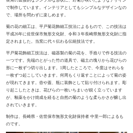
長角の直接的なシンプルな形状に、野菊が咲いたようなデザイン
で制作しています。インテリアとしてもシンプルなデザインなの
で、場所を問わずに楽しめます。
菊の花の細工は、平戸菊花飾細工技法によるもので、この技法は
平成26年に佐世保市無形文化財、令和３年長崎県無形文化財に指
定されました。当窯に代々伝わる伝統技法です。
平戸菊花飾細工技法は、磁器製の菊の花を、手捻りで作る技法の
一つです。先端のとがった竹の道具で、磁土の塊りから花びらの
形に一枚ずつ切り出します。1周したところで、今度はそれらを
一枚ずつ起こしていきます。何周もくり返すことによって菊の姿
が現れてきます。壺や蓋、瓶に装飾として貼り付けられます。彫
り起こしたときは、花びらの一枚いちまいが鋭く立っています
が、釉薬をかけ焼成を経ると自然の菊のような柔らかさが醸し出
されていきます。
制作は、長崎県・佐世保市無形文化財保持者 中里一郎によるも
のです。