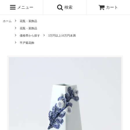
メニュー
検索
カート
ホーム
花瓶・装飾品
花瓶・装飾品
価格帯から探す
3万円以上10万円未満
平戸菊花飾