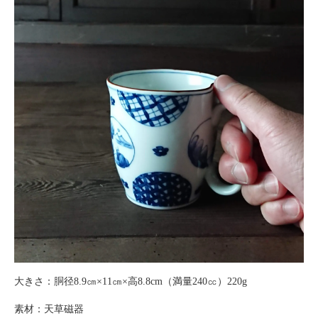
大きさ：胴径8.9㎝×11㎝×高8.8cm（満量240㏄）220g
素材：天草磁器