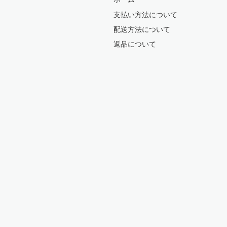
支払い方法について
配送方法について
返品について