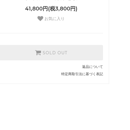
41,800円(税3,800円)
お気に入り
SOLD OUT
返品について
特定商取引法に基づく表記