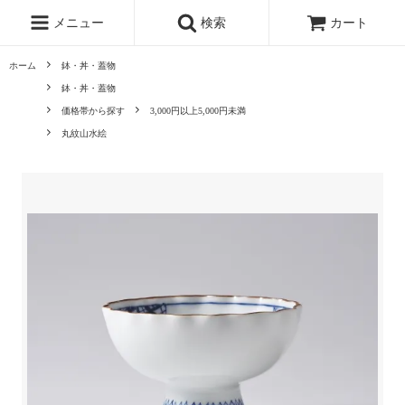
メニュー
検索
カート
ホーム
鉢・丼・蓋物
鉢・丼・蓋物
価格帯から探す
3,000円以上5,000円未満
丸紋山水絵