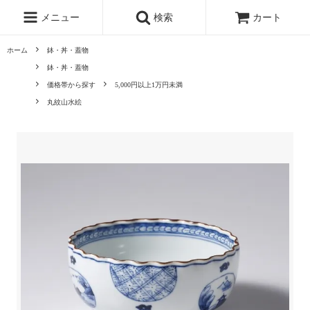
メニュー
検索
カート
ホーム
鉢・丼・蓋物
鉢・丼・蓋物
価格帯から探す
5,000円以上1万円未満
丸紋山水絵