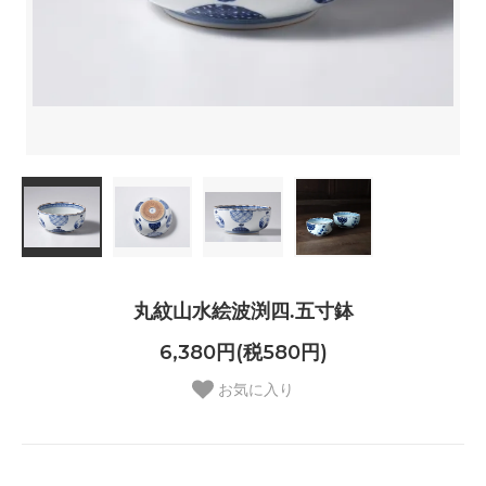
丸紋山水絵波渕四.五寸鉢
6,380円(税580円)
お気に入り