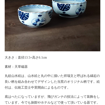
大きさ：直径13.5×高さ6.1cm
素材：天草磁器
丸紋山水絵は、山水絵と丸の中に描いた祥瑞文と呼ばれる縁起の
良い柄を組み合わせてデザインした当窯のオリジナル柄です。絵
付は、伝統工芸士中里閑由によるものです。
底はべたになっていますが、飛びガンナの技法によって装飾をし
ています。今でも旅館やホテルなどで使って頂いている器です。