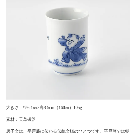
大きさ：径6.1㎝×高8.5cm（160㏄）105g
素材：天草磁器
唐子文は、平戸藩に伝わる伝統文様のひとつです。平戸藩では朝