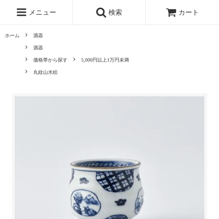
メニュー
検索
カート
ホーム
酒器
酒器
価格帯から探す
5,000円以上1万円未満
丸紋山水絵