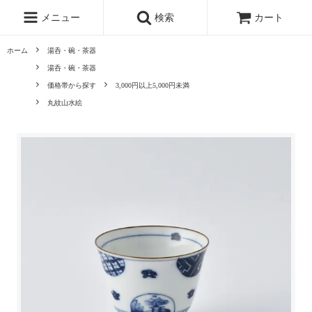
メニュー
検索
カート
ホーム
湯呑・碗・茶器
湯呑・碗・茶器
価格帯から探す
3,000円以上5,000円未満
丸紋山水絵