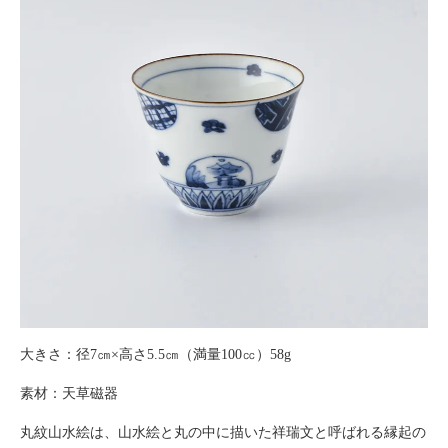
大きさ：径7㎝×高さ5.5㎝（満量100㏄）58g
素材：天草磁器
丸紋山水絵は、山水絵と丸の中に描いた祥瑞文と呼ばれる縁起の